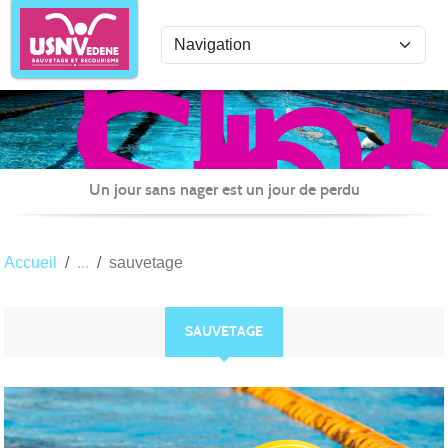
Uni
Panneau de gestion des cookies
Spo
de
Nat
Ved
Sau
Un jour sans nager est un jour de perdu
et
Sec
Accueil
sauvetage
SAUVETAGE