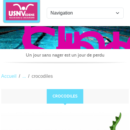
Uni
Panneau de gestion des cookies
Spo
de
Nat
Ved
Sau
Un jour sans nager est un jour de perdu
et
Sec
Accueil
crocodiles
CROCODILES