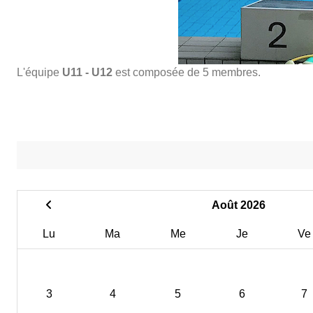
L'équipe
U11 - U12
est composée de 5 membres.
Août 2026
Lu
Ma
Me
Je
Ve
3
4
5
6
7