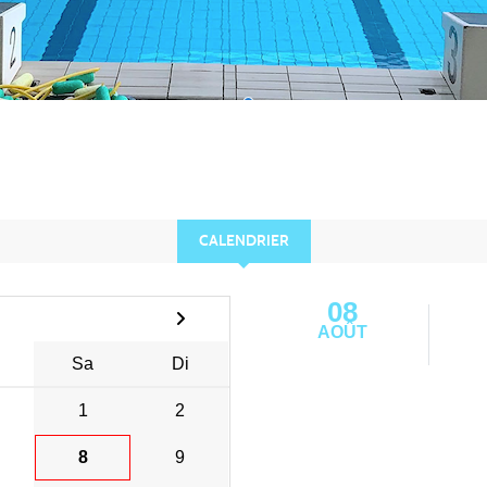
CALENDRIER
08
AOÛT
Sa
Di
1
2
8
9