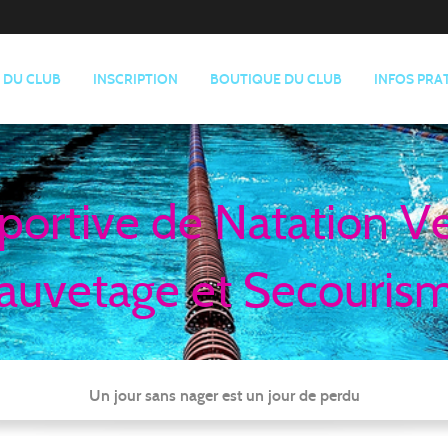
E DU CLUB
INSCRIPTION
BOUTIQUE DU CLUB
INFOS PRA
portive de Natation V
auvetage et Secouris
Un jour sans nager est un jour de perdu