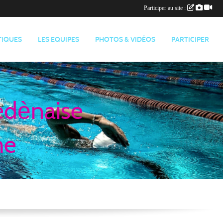
Participer au site :
TIQUES
LES EQUIPES
PHOTOS & VIDÉOS
PARTICIPER
edènaise
me