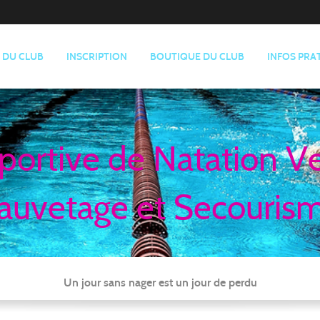
E DU CLUB
INSCRIPTION
BOUTIQUE DU CLUB
INFOS PRA
portive de Natation V
auvetage et Secouris
Un jour sans nager est un jour de perdu