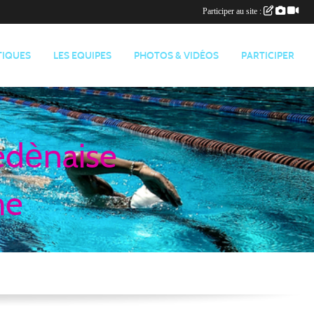
Participer au site :
TIQUES
LES EQUIPES
PHOTOS & VIDÉOS
PARTICIPER
edènaise
me