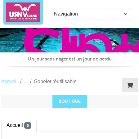
Uni
Panneau de gestion des cookies
Spo
de
Nat
Ved
Sau
Un jour sans nager est un jour de perdu
et
Sec
Accueil
Gobelet réutilisable
BOUTIQUE
Accueil
6