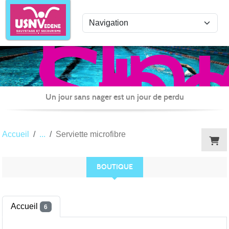
Uni
Panneau de gestion des cookies
Spo
de
Nat
Ved
Sau
Un jour sans nager est un jour de perdu
et
Sec
Accueil
Serviette microfibre
BOUTIQUE
Accueil
6