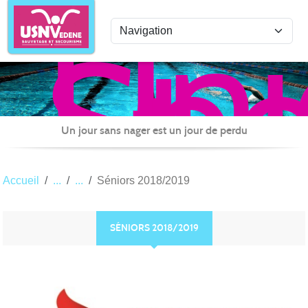
Uni
Panneau de gestion des cookies
Spo
de
Nat
Ved
Sau
Un jour sans nager est un jour de perdu
et
Sec
Accueil
Séniors 2018/2019
SÉNIORS 2018/2019