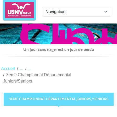
Uni
Panneau de gestion des cookies
Spo
de
Nat
Ved
Sau
Un jour sans nager est un jour de perdu
et
Sec
Accueil
3ème Championnat Départemental
Juniors/Séniors
3ÈME CHAMPIONNAT DÉPARTEMENTAL JUNIORS/SÉNIORS