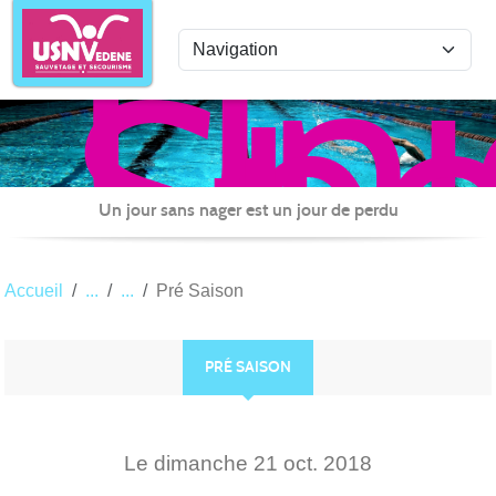
Uni
Panneau de gestion des cookies
Spo
de
Nat
Ved
Sau
Un jour sans nager est un jour de perdu
et
Sec
Accueil
Pré Saison
PRÉ SAISON
Le
dimanche
21
oct.
2018